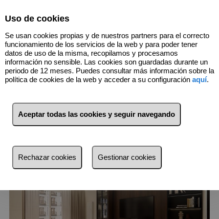
Select Language
▼
Uso de cookies
627514090
Se usan cookies propias y de nuestros partners para el correcto
funcionamiento de los servicios de la web y para poder tener
datos de uso de la misma, recopilamos y procesamos
información no sensible. Las cookies son guardadas durante un
4
Inmuebles
Barrio de Salamanca
periodo de 12 meses. Puedes consultar más información sobre la
(Madrid)
política de cookies de la web y acceder a su configuración
aquí
.
Lista
Mapa
Filtros
Aceptar todas las cookies y seguir navegando
más reciente
más reciente
Rechazar cookies
Gestionar cookies
Menos reciente
Baratos
Caros