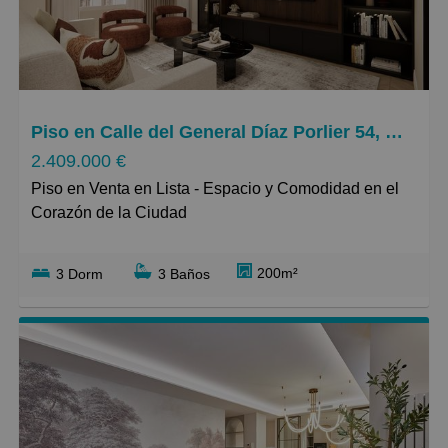
Pequeños
Grandes
Piso en Calle del General Díaz Porlier 54, Lista
2.409.000 €
Piso en Venta en Lista - Espacio y Comodidad en el
Corazón de la Ciudad
Descubre este impresionante piso de 200 metros
200m²
3 Dorm
3 Baños
cuadrados, ubicado en una de las calles más
demandadas de Lista. Con tres amplias habitaciones
y tres baños, esta vivienda ha sido recientemente
reformada, ofreciendo acabados de alta calidad que
destacan por su elegancia y funcionalidad. La
distribución optimizada permite disfrutar de una zona
de estar espaciosa, ideal para compartir momentos